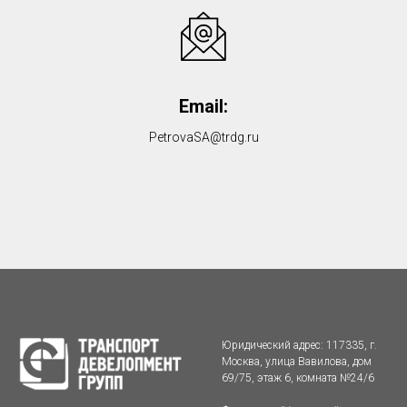
Email:
PetrovaSA@trdg.ru
Юридический адрес: 117335, г.
Москва, улица Вавилова, дом
69/75, этаж 6, комната №24/6