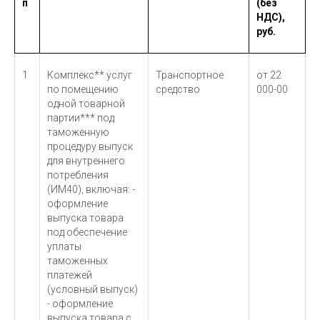
п
(без
НДС),
руб.
1
Комплекс** услуг
Транспортное
от 22
по помещению
средство
000-00
одной товарной
партии*** под
таможенную
процедуру выпуск
для внутреннего
потребления
(ИМ40), включая: -
оформление
выпуска товара
под обеспечение
уплаты
таможенных
платежей
(условный выпуск)
- оформление
выпуска товара с