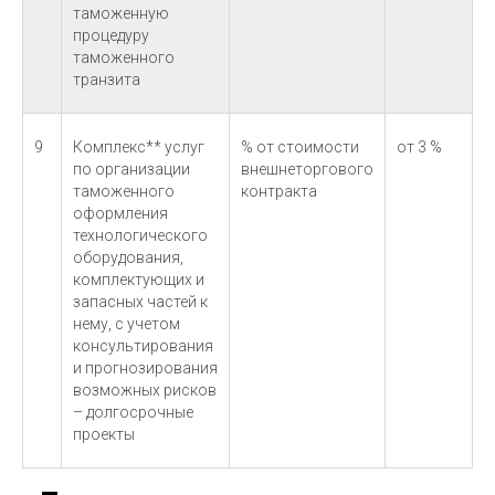
таможенную
процедуру
таможенного
транзита
9
Комплекс** услуг
% от стоимости
от 3 %
по организации
внешнеторгового
таможенного
контракта
оформления
технологического
оборудования,
комплектующих и
запасных частей к
нему, с учетом
консультирования
и прогнозирования
возможных рисков
– долгосрочные
проекты