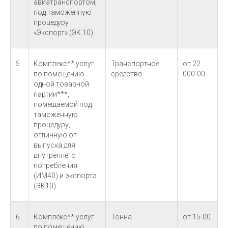
авиатранспортом,
под таможенную
процедуру
«Экспорт» (ЭК 10)
5
Комплекс** услуг
Транспортное
от 22
по помещению
средство
000-00
одной товарной
партии***,
помещаемой под
таможенную
процедуру,
отличную от
выпуска для
внутреннего
потребления
(ИМ40) и экспорта
(ЭК10)
6
Комплекс** услуг
Тонна
от 15-00
по помещению