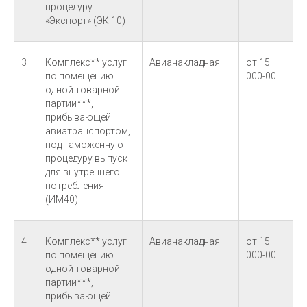
процедуру
«Экспорт» (ЭК 10)
3
Комплекс** услуг
Авианакладная
от 15
по помещению
000-00
одной товарной
партии***,
прибывающей
авиатранспортом,
под таможенную
процедуру выпуск
для внутреннего
потребления
(ИМ40)
4
Комплекс** услуг
Авианакладная
от 15
по помещению
000-00
одной товарной
партии***,
прибывающей