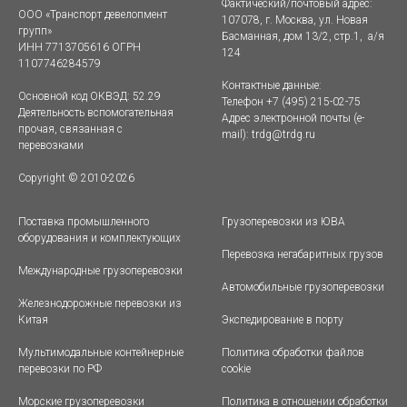
Фактический/почтовый адрес:
ООО «Транспорт девелопмент
107078, г. Москва, ул. Новая
групп»
Басманная, дом 13/2, стр.1, а/я
ИНН 7713705616 ОГРН
124
1107746284579
Контактные данные:
Основной код ОКВЭД: 52.29
Телефон +7 (495) 215-02-75
Деятельность вспомогательная
Адрес электронной почты (e-
прочая, связанная с
mail):
trdg@trdg.ru
перевозками
Copyright © 2010-2026
Поставка промышленного
Грузоперевозки из ЮВА
оборудования и комплектующих
Перевозка негабаритных грузов
Международные грузоперевозки
Автомобильные грузоперевозки
Железнодорожные перевозки из
Китая
Экспедирование в порту
Мультимодальные контейнерные
Политика обработки файлов
перевозки по РФ
cookie
Морские грузоперевозки
Политика в отношении обработки