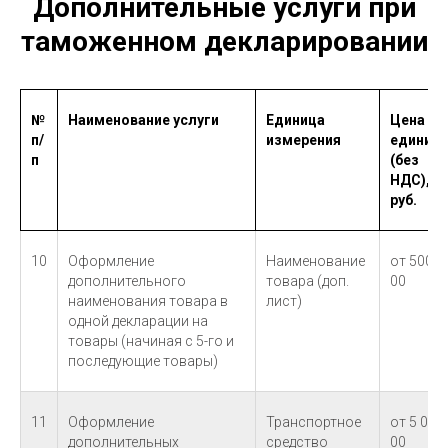
Дополнительные услуги при
таможенном декларировании
№
Наименование услуги
Единица
Цена за
п/
измерения
единицу
п
(без
НДС),
руб.
10
Оформление
Наименование
от 500-
дополнительного
товара (доп.
00
наименования товара в
лист)
одной декларации на
товары (начиная с 5-го и
последующие товары)
11
Оформление
Транспортное
от 5 000-
дополнительных
средство
00