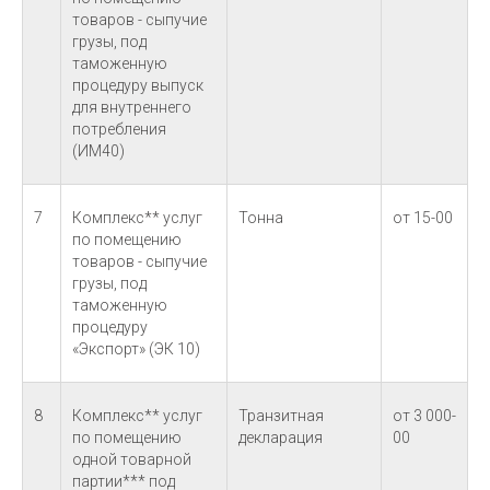
товаров - сыпучие
грузы, под
таможенную
процедуру выпуск
для внутреннего
потребления
(ИМ40)
7
Комплекс** услуг
Тонна
от 15-00
по помещению
товаров - сыпучие
грузы, под
таможенную
процедуру
«Экспорт» (ЭК 10)
8
Комплекс** услуг
Транзитная
от 3 000-
по помещению
декларация
00
одной товарной
партии*** под