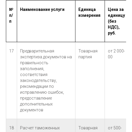
№
Наименование услуги
Единица
Цена за
п/
измерения
единицу
п
(без
НДС),
руб.
17
Предварительная
Товарная
от 2 000-
экспертиза документов на
партия
00
правильность
заполнения,
соответствия
законодательству,
рекомендации по
исправлению ошибок,
предоставление
дополнительных
документов
18
Расчет таможенных
Товарная
от 500-